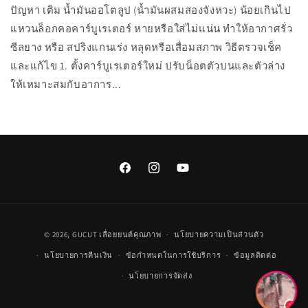
ปัญหา เติม น้ำมันออโตลูป (น้ำมันผสมสองจังหวะ) น้อยเกินไป
แหวนล็อกคอคาร์บูเรเตอร์ หายหรือใส่ไม่แน่น ทำให้อากาศรั่ว
ซีลยาง หรือ สปริงแกนเร่ง หลุดหรือเสื่อมสภาพ วิธีตรวจเช็ค
และแก้ไข 1. ตั้งคาร์บูเรเตอร์ใหม่ ปรับน็อตตัวบนและตัวล่าง
ให้เหมาะสมกับอาการ...
Facebook
Instagram
YouTube
วิธี
© 2026,
GUCUT
เลื่อยยนต์คุณภาพ
นโยบายความเป็นส่วนตัว
การ
นโยบายการคืนเงิน
ข้อกำหนดในการใช้บริการ
ข้อมูลติดต่อ
ชำระ
นโยบายการจัดส่ง
เงิน