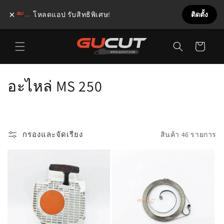
×
โหลดแอป รับสิทธิพิเศษ!
ติดตั้ง
ข้ามไป
ตะกร้า
ยัง
เนื้อหา
สินค้า
ค
อะไหล่ MS 250
อ
ล
กรองและจัดเรียง
สินค้า 46 รายการ
เ
ล
ก
ชั
น