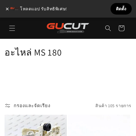
×
โหลดแอป รับสิทธิพิเศษ!
ติดตั้ง
ข้ามไป
ตะกร้า
ยัง
เนื้อหา
สินค้า
ค
อะไหล่ MS 180
อ
ล
เ
ล
กรองและจัดเรียง
สินค้า 105 รายการ
ก
ชั
น