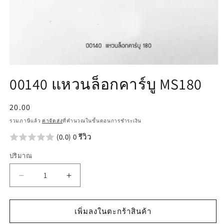
เปิด
00140 แหวนล็อกคาร์บู MS180
สื่อ
1
ใน
ราคา
20.00
โม
ปกติ
ดอล
รวมภาษีแล้ว
ค่าจัดส่ง
ที่คำนวณในขั้นตอนการชำระเงิน
(0.0) 0 รีวิว
ปริมาณ
ลด
เพิ่ม
ปริมาณ
ปริมาณ
สำหรับ
สำหรับ
เพิ่มลงในตะกร้าสินค้า
00140
00140