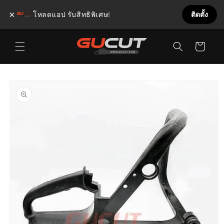
×
โหลดแอป รับสิทธิพิเศษ!
ติดตั้ง
ข้ามไป
ตะกร้า
ยัง
เนื้อหา
สินค้า
ข้ามไป
ยังข้อมูล
สินค้า