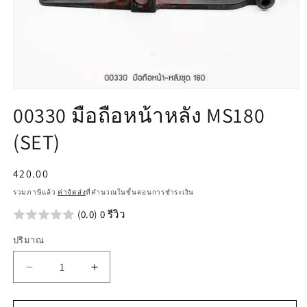
เปิด
00330 มือถือหน้าหลัง MS180
สื่อ
1
(SET)
ใน
โม
ดอล
ราคา
420.00
ปกติ
รวมภาษีแล้ว
ค่าจัดส่ง
ที่คำนวณในขั้นตอนการชำระเงิน
(0.0) 0 รีวิว
ปริมาณ
ลด
เพิ่ม
ปริมาณ
ปริมาณ