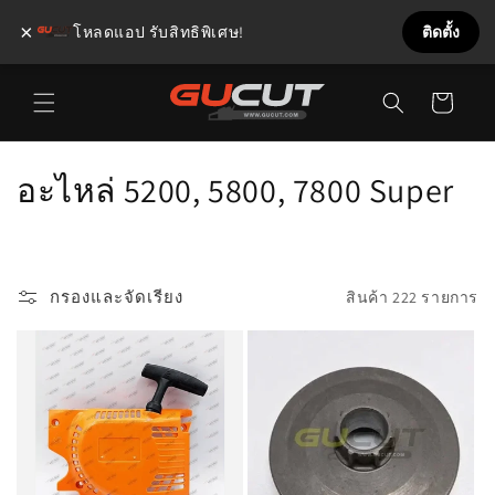
×
โหลดแอป รับสิทธิพิเศษ!
ติดตั้ง
ข้ามไป
ตะกร้า
ยัง
เนื้อหา
สินค้า
ค
อะไหล่ 5200, 5800, 7800 Super
อ
ล
กรองและจัดเรียง
สินค้า 222 รายการ
เ
ล
ก
ชั
น