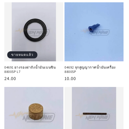
ปกติ
ขายหมดแล้ว
04691 ยางรองฝาถังน้ำมันเบนซิน
04692 จุกสูญญากาศน้ำมันเครื่อง
8800SP L7
8800SP
ราคา
24.00
ราคา
10.00
ปกติ
ปกติ