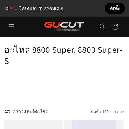
×
โหลดแอป รับสิทธิพิเศษ!
ติดตั้ง
ข้ามไป
ตะกร้า
ยัง
เนื้อหา
สินค้า
ค
อะไหล่ 8800 Super, 8800 Super-
อ
S
ล
เ
ล
ก
กรองและจัดเรียง
สินค้า 150 รายการ
ชั
น