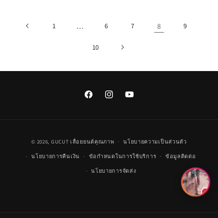
1
…
6
7
8
9
10
Facebook
Instagram
YouTube
วิธี
© 2026,
GUCUT
เลื่อยยนต์คุณภาพ
นโยบายความเป็นส่วนตัว
การ
นโยบายการคืนเงิน
ข้อกำหนดในการใช้บริการ
ข้อมูลติดต่อ
ชำระ
นโยบายการจัดส่ง
เงิน