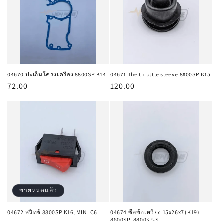
04670 ปะเก็นโครงเครื่อง 8800SP K14
04671 The throttle sleeve 8800SP K15
ราคา
72.00
ราคา
120.00
ปกติ
ปกติ
ขายหมดแล้ว
04672 สวิทซ์ 8800SP K16, MINI C6
04674 ซีลข้อเหวี่ยง 15x26x7 (K19)
8800SP, 8800SP-S