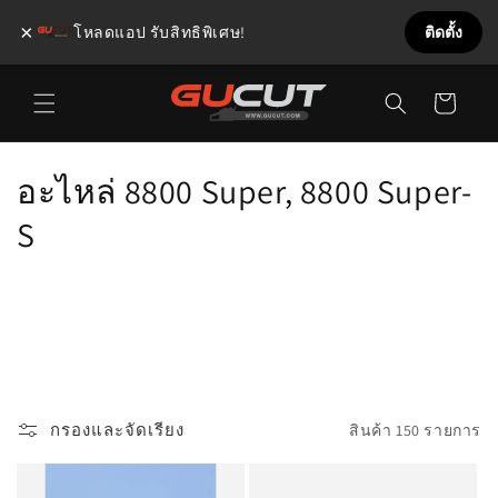
×
โหลดแอป รับสิทธิพิเศษ!
ติดตั้ง
ข้ามไป
ตะกร้า
ยัง
เนื้อหา
สินค้า
ค
อะไหล่ 8800 Super, 8800 Super-
อ
S
ล
เ
ล
ก
กรองและจัดเรียง
สินค้า 150 รายการ
ชั
น