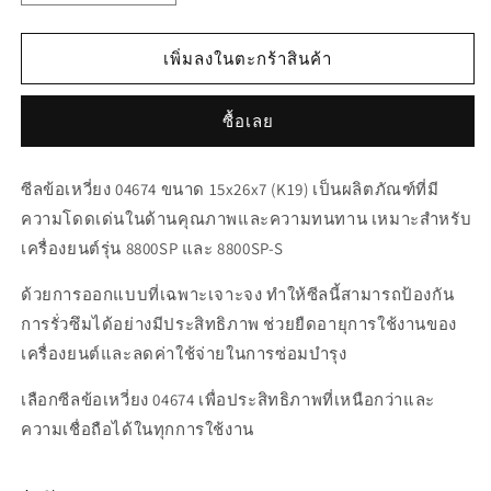
ปริมาณ
ปริมาณ
สำหรับ
สำหรับ
เพิ่มลงในตะกร้าสินค้า
04674
04674
ซีล
ซีล
ซื้อเลย
ข้อ
ข้อ
เหวี่ยง
เหวี่ยง
ซีลข้อเหวี่ยง 04674 ขนาด 15x26x7 (K19) เป็นผลิตภัณฑ์ที่มี
15x26x7
15x26x7
ความโดดเด่นในด้านคุณภาพและความทนทาน เหมาะสำหรับ
(K19)
(K19)
เครื่องยนต์รุ่น 8800SP และ 8800SP-S
8800SP,
8800SP,
8800SP-
8800SP-
ด้วยการออกแบบที่เฉพาะเจาะจง ทำให้ซีลนี้สามารถป้องกัน
S
S
การรั่วซึมได้อย่างมีประสิทธิภาพ ช่วยยืดอายุการใช้งานของ
เครื่องยนต์และลดค่าใช้จ่ายในการซ่อมบำรุง
เลือกซีลข้อเหวี่ยง 04674 เพื่อประสิทธิภาพที่เหนือกว่าและ
ความเชื่อถือได้ในทุกการใช้งาน