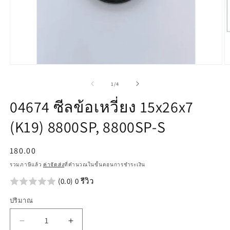
เปิด
เป
สื่อ
สื
จาก
1
/
4
1
2
ใน
ใ
04674 ซีลข้อเหวี่ยง 15x26x7
โม
โ
ดอล
ด
(K19) 8800SP, 8800SP-S
ราคา
180.00
ปกติ
รวมภาษีแล้ว
ค่าจัดส่ง
ที่คำนวณในขั้นตอนการชำระเงิน
(0.0) 0 รีวิว
ปริมาณ
ลด
เพิ่ม