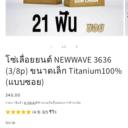
เปิด
เป
สื่อ
สื
จาก
1
/
2
1
2
ใน
ใ
โซ่เลื่อยยนต์ NEWWAVE 3636
โม
โ
ดอล
ด
(3/8p) ขนาดเล็ก Titanium100%
(แบบซอย)
ราคา
340.00
ปกติ
รวมภาษีแล้ว
ค่าจัดส่ง
ที่คำนวณในขั้นตอนการชำระเงิน
(4.9) 325 รีวิว
ขนาด