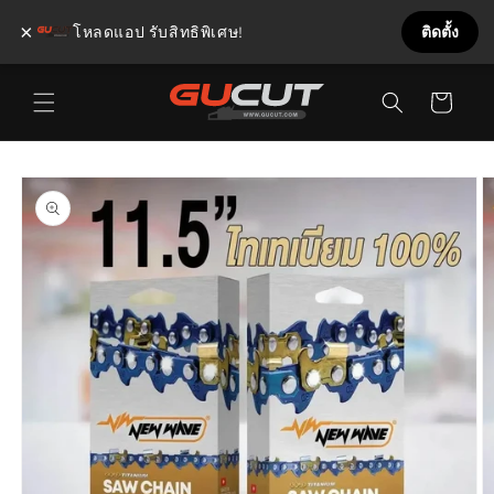
×
โหลดแอป รับสิทธิพิเศษ!
ติดตั้ง
ข้ามไป
ตะกร้า
ยัง
เนื้อหา
สินค้า
ข้ามไป
ยังข้อมูล
สินค้า