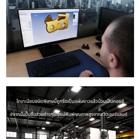
ซอย)
ซอย)