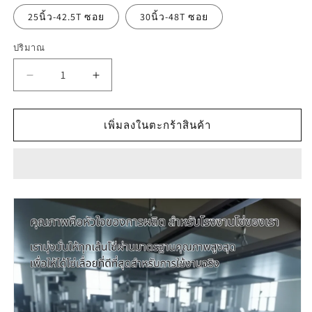
25นิ้ว-42.5T ซอย
30นิ้ว-48T ซอย
ปริมาณ
ลด
เพิ่ม
ปริมาณ
ปริมาณ
สำหรับ
สำหรับ
เพิ่มลงในตะกร้าสินค้า
โซ่
โซ่
เลื่อย
เลื่อย
ยนต์
ยนต์
NEWWAVE
NEWWAVE
3636
3636
(3/8p)
(3/8p)
ขนาด
ขนาด
เล็ก
เล็ก
Titanium100%
Titanium100%
(แบบ
(แบบ