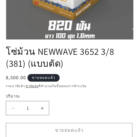
เปิด
โซ่ม้วน NEWWAVE 3652 3/8
สื่อ
1
(381) (แบบตัด)
ใน
โม
ดอล
ราคา
8,500.00
ขายหมดแล้ว
ปกติ
รวมภาษีแล้ว
ค่าจัดส่ง
ที่คำนวณในขั้นตอนการชำระเงิน
ปริมาณ
ลด
เพิ่ม
ปริมาณ
ปริมาณ
สำหรับ
สำหรับ
ขายหมดแล้ว