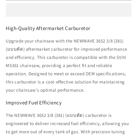
โซ่
โซ่
ม้วน
ม้วน
NEWWAVE
NEWWAVE
3652
3652
High-Quality Aftermarket Carburetor
3/8
3/8
(381)
(381)
Upgrade your chainsaw with the NEWWAVE 3652 3/8 (381)
(แบบ
(แบบ
(แบบตัด) aftermarket carburetor for improved performance
ตัด)
ตัด)
and efficiency. This carburetor is compatible with the Stihl
MS361 chainsaw, providing a perfect fit and reliable
operation. Designed to meet or exceed OEM specifications,
this carburetor is a cost-effective solution for maintaining
your chainsaw's optimal performance.
Improved Fuel Efficiency
The NEWWAVE 3652 3/8 (381) (แบบตัด) carburetor is
engineered to deliver increased fuel efficiency, allowing you
to get more out of every tank of gas. With precision tuning