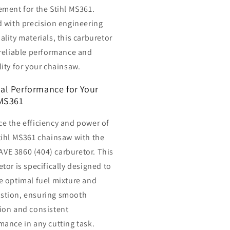
ement for the Stihl MS361.
d with precision engineering
ality materials, this carburetor
 reliable performance and
lity for your chainsaw.
al Performance for Your
 MS361
e the efficiency and power of
tihl MS361 chainsaw with the
E 3860 (404) carburetor. This
tor is specifically designed to
e optimal fuel mixture and
tion, ensuring smooth
ion and consistent
mance in any cutting task.