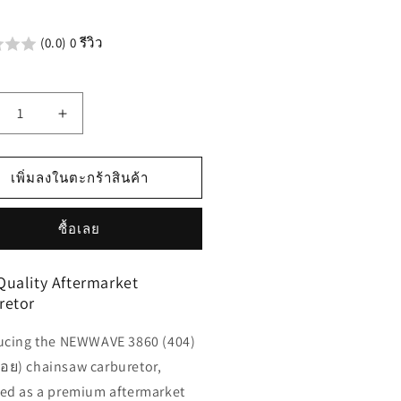
น
(0.0) 0 รีวิว
เพิ่ม
ิมาณ
ปริมาณ
รับ
สำหรับ
เพิ่มลงในตะกร้าสินค้า
โซ่
น
ซื้อเลย
ม้วน
WWAVE
NEWWAVE
60
3860
Quality Aftermarket
4)
(404)
retor
บบ
(แบบ
ย)
ซอย)
ucing the NEWWAVE 3860 (404)
ย) chainsaw carburetor,
ed as a premium aftermarket