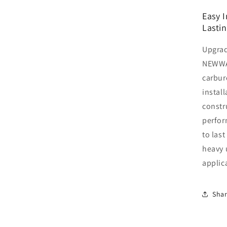
Easy I
Lastin
Upgrad
NEWWA
carbur
install
constr
perfor
to last
heavy 
applic
Sha