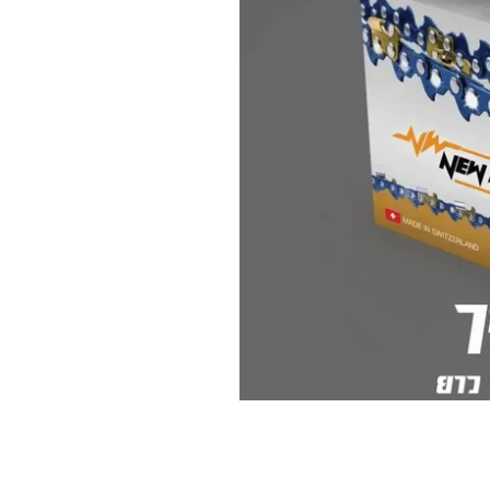
เปิด
สื่อ
1
ใน