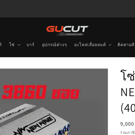
์
โซ่
บาร์
อุปกรณ์ต่างๆ
อะไหล่เลื่อยยนต์
ติดตามสิ
โซ
NE
(4
ราคา
9,000
ปกติ
รวมภาษี