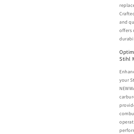
replac
Crafte
and qu
offers
durabi
Optim
Stihl
Enhanc
your S
NEWWAV
carbure
provid
combus
operat
perfor