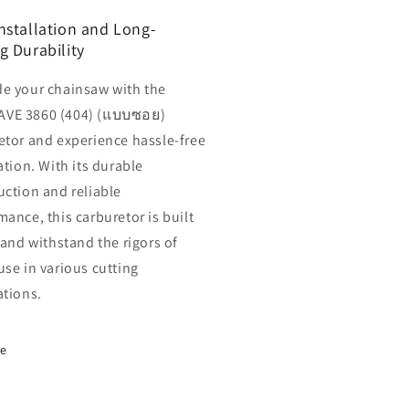
nstallation and Long-
g Durability
e your chainsaw with the
VE 3860 (404) (แบบซอย)
etor and experience hassle-free
ation. With its durable
uction and reliable
mance, this carburetor is built
 and withstand the rigors of
use in various cutting
ations.
re