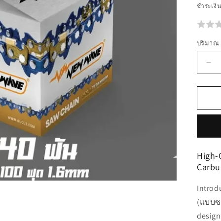
ชำระเงิ
ปริมาณ
ลด
ปร
สำห
โซ่
ม้ว
NE
38
High-
(40
Carbu
(แ
ซอ
Introd
(แบบซอ
design