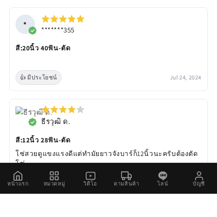
*
*******355
สี:20นิ้ว 40ฟัน-ตัด
👍 มีประโยชน์
Jul 24, 2024
ธีรวุฒิ ด.
สี:12นิ้ว 28ฟัน-ตัด
โซ่สวยดูแขงแรงดีแต่ทำมัยยาวจังบาร์ก็12นิ้วนะครับต้องตัด
โซ่
หน้าแรก
หมวดหมู่
วิดีโอ
ตามสินค้า
ไลน์
บัญชี