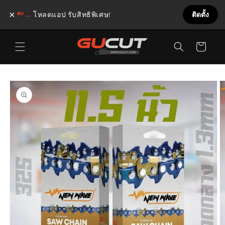
×
โหลดแอป รับสิทธิพิเศษ!
ติดตั้ง
ข้ามไป
ตะกร้า
ยัง
เนื้อหา
สินค้า
ข้ามไป
ยังข้อมูล
สินค้า