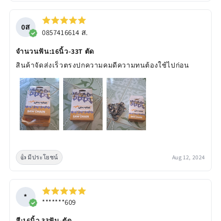
0ส
0857416614 ส.
จำนวนฟัน:16นิ้ว-33T ตัด
สินค้าจัดส่งเร็วตรงปกความคมดีความทนต้องใช้ไปก่อน
👍 มีประโยชน์
Aug 12, 2024
*
*******609
สี:16นิ้ว 33ฟัน-ตัด