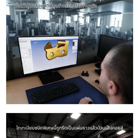
กลาง
กลาง
ทองคำ
ทองคำ
ผสม
ผสม
ไทเทเนียม
ไทเทเนียม
(แบบ
(แบบ
ตัด)
ตัด)