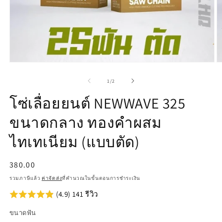
เปิด
เป
สื่อ
สื
จาก
1
/
2
1
2
ใน
ใ
โซ่เลื่อยยนต์ NEWWAVE 325
โม
โ
ดอล
ด
ขนาดกลาง ทองคำผสม
ไทเทเนียม (แบบตัด)
ราคา
380.00
ปกติ
รวมภาษีแล้ว
ค่าจัดส่ง
ที่คำนวณในขั้นตอนการชำระเงิน
(4.9) 141 รีวิว
ขนาดฟัน