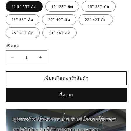
11.5" 25T ตัด
12" 28T ตัด
16" 33T ตัด
18" 38T ตัด
20" 40T ตัด
22" 42T ตัด
25" 47T ตัด
30" 54T ตัด
ปริมาณ
ลด
เพิ่ม
ปริมาณ
ปริมาณ
สำหรับ
สำหรับ
เพิ่มลงในตะกร้าสินค้า
โซ่
โซ่
เลื่อย
เลื่อย
ซื้อเลย
ยนต์
ยนต์
NEWWAVE
NEWWAVE
325
325
ขนาด
ขนาด