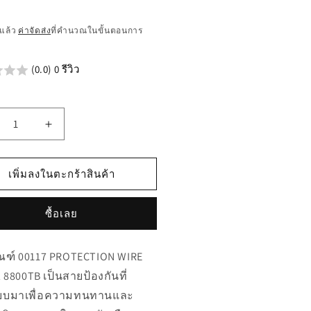
แล้ว
ค่าจัดส่ง
ที่คำนวณในขั้นตอนการ
น
(0.0) 0 รีวิว
เพิ่ม
ิมาณ
ปริมาณ
รับ
สำหรับ
เพิ่มลงในตะกร้าสินค้า
117
00117
OTECTION
PROTECTION
ซื้อเลย
RE
WIRE
.112
NO.112
00TB
8800TB
ัณฑ์ 00117 PROTECTION WIRE
 8800TB เป็นสายป้องกันที่
บมาเพื่อความทนทานและ