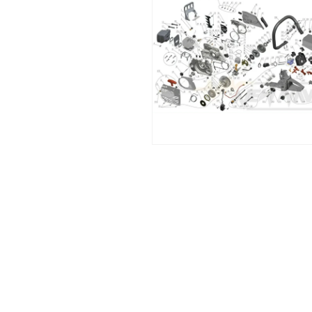
โม
ดอล
เปิด
สื่อ
2
ใน
โม
ดอล