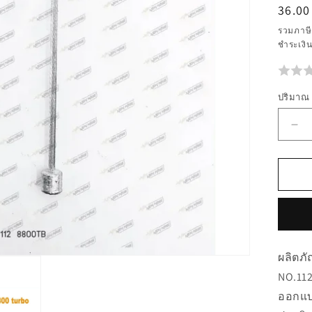
ราคา
36.00
ปกติ
รวมภาษี
ชำระเงิ
ปริมาณ
ลด
ปร
สำห
00
PR
WI
NO
88
ผลิตภ
NO.112
ออกแบ