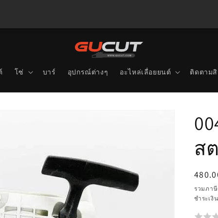
์
โซ่
บาร์
อุปกรณ์ต่างๆ
อะไหล่เลื่อยยนต์
ติดตามสิ
00
สต
ราคา
480.0
ปกติ
รวมภาษี
ชำระเงิ