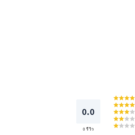
โม
ดอล
0.0
0
รีวิว