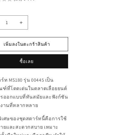
เพิ่ม
ิมาณ
ปริมาณ
รับ
สำหรับ
เพิ่มลงในตะกร้าสินค้า
445
00445
ชุด
ซื้อเลย
าร์ท
สตาร์ท
180
MS180
ร์ท MS180 รุ่น 00445 เป็น
ณฑ์ที่โดดเด่นในตลาดเลื่อยยนต์
รออกแบบที่ทันสมัยและฟังก์ชัน
้งานที่หลากหลาย
ิเศษของชุดสตาร์ทนี้คือการใช้
่ง่ายและสะดวกสบาย เหมาะ