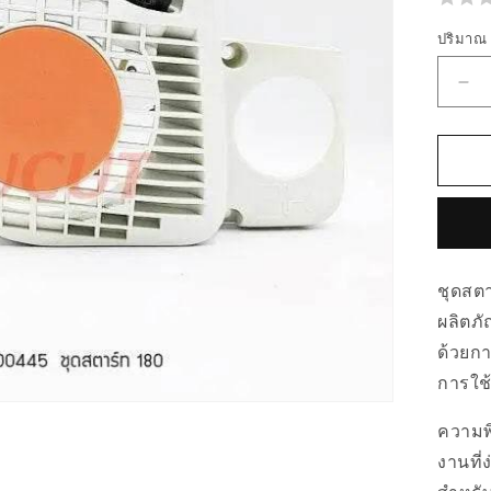
ปริมาณ
ลด
ปร
สำห
00
ชุด
สต
MS
ชุดสตา
ผลิตภั
ด้วยกา
การใช
ความพ
งานที