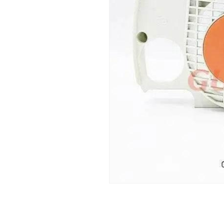
เปิด
สื่อ
1
ใน