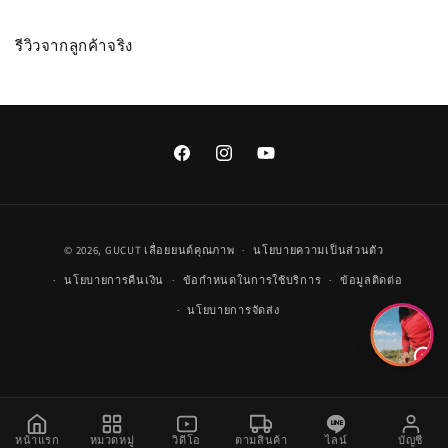
รีวิวจากลูกค้าจริง
Facebook
Instagram
YouTube
วิธี
© 2026,
GUCUT
เลื่อยยนต์คุณภาพ
นโยบายความเป็นส่วนตัว
การ
นโยบายการคืนเงิน
ข้อกำหนดในการใช้บริการ
ข้อมูลติดต่อ
ชำระ
นโยบายการจัดส่ง
เงิน
หน้าแรก
หมวดหมู่
วิดีโอ
ตามสินค้า
ไลน์
บัญชี