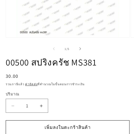
เปิด
เป
สื่อ
สื
จาก
1
/
5
1
2
ใน
ใ
00500 สปริงครัช MS381
โม
โ
ดอล
ด
ราคา
30.00
ปกติ
รวมภาษีแล้ว
ค่าจัดส่ง
ที่คำนวณในขั้นตอนการชำระเงิน
ปริมาณ
ลด
เพิ่ม
ปริมาณ
ปริมาณ
สำหรับ
สำหรับ
เพิ่มลงในตะกร้าสินค้า