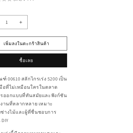
เพิ่ม
ิมาณ
ปริมาณ
รับ
สำหรับ
เพิ่มลงในตะกร้าสินค้า
610
00610
ก
สลัก
ซื้อเลย
ร
ไกร
เร่ง
ณฑ์ 00610 สลักไกรเร่ง 5200 เป็น
00
5200
งมือที่ไม่เหมือนใครในตลาด
รออกแบบที่ทันสมัยและฟังก์ชัน
้งานที่หลากหลาย เหมาะ
ช่างไม้และผู้ที่ชื่นชอบการ
 DIY