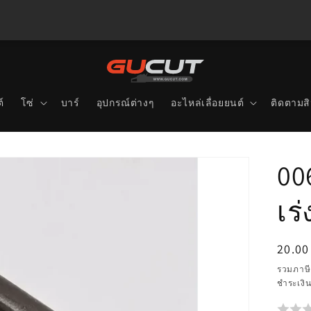
์
โซ่
บาร์
อุปกรณ์ต่างๆ
อะไหล่เลื่อยยนต์
ติดตามสิ
00
เร
ราคา
20.00
ปกติ
รวมภาษี
ชำระเงิ