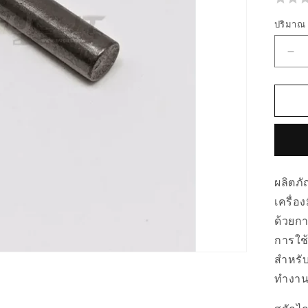
ปริมาณ
ลด
ปร
สำห
00
สลั
ไก
เร่ง
ผลิตภั
52
เครื่อ
ด้วยกา
การใช
สำหรับ
ทำงาน