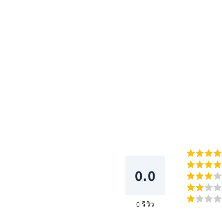
โม
ดอล
0.0
0
รีวิว