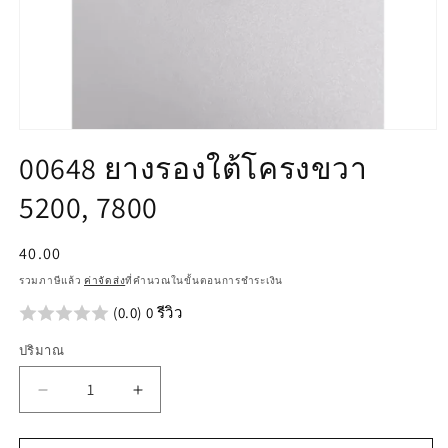
เปิด
00648 ยางรองใต้โครงขวา
สื่อ
1
5200, 7800
ใน
โม
ดอล
ราคา
40.00
ปกติ
รวมภาษีแล้ว
ค่าจัดส่ง
ที่คำนวณในขั้นตอนการชำระเงิน
(0.0) 0 รีวิว
ปริมาณ
ลด
เพิ่ม
ปริมาณ
ปริมาณ