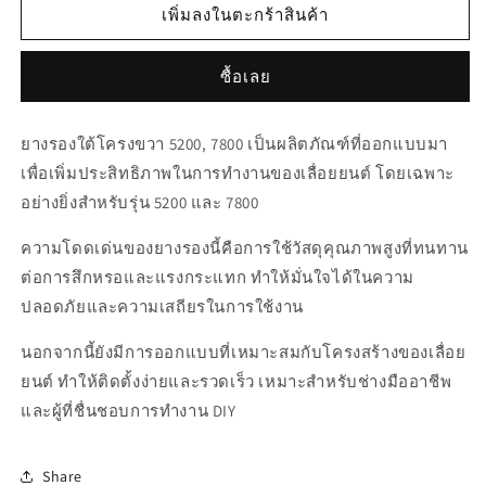
สำหรับ
สำหรับ
เพิ่มลงในตะกร้าสินค้า
00648
00648
ยาง
ยาง
ซื้อเลย
รอง
รอง
ใต้
ใต้
ยางรองใต้โครงขวา 5200, 7800 เป็นผลิตภัณฑ์ที่ออกแบบมา
โครง
โครง
เพื่อเพิ่มประสิทธิภาพในการทำงานของเลื่อยยนต์ โดยเฉพาะ
ขวา
ขวา
อย่างยิ่งสำหรับรุ่น 5200 และ 7800
5200,
5200,
7800
7800
ความโดดเด่นของยางรองนี้คือการใช้วัสดุคุณภาพสูงที่ทนทาน
ต่อการสึกหรอและแรงกระแทก ทำให้มั่นใจได้ในความ
ปลอดภัยและความเสถียรในการใช้งาน
นอกจากนี้ยังมีการออกแบบที่เหมาะสมกับโครงสร้างของเลื่อย
ยนต์ ทำให้ติดตั้งง่ายและรวดเร็ว เหมาะสำหรับช่างมืออาชีพ
และผู้ที่ชื่นชอบการทำงาน DIY
Share