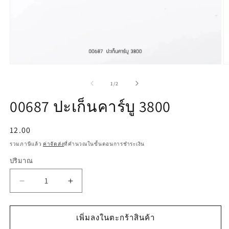
เปิด
เป
สื่อ
สื
จาก
1
/
2
1
2
ใน
ใ
00687 ปะเก็นคาร์บู 3800
โม
โ
ดอล
ด
ราคา
12.00
ปกติ
รวมภาษีแล้ว
ค่าจัดส่ง
ที่คำนวณในขั้นตอนการชำระเงิน
ปริมาณ
ลด
เพิ่ม
ปริมาณ
ปริมาณ
สำหรับ
สำหรับ
เพิ่มลงในตะกร้าสินค้า