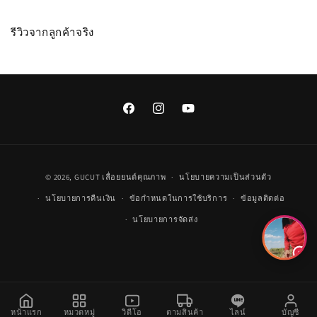
รีวิวจากลูกค้าจริง
Facebook
Instagram
YouTube
วิธี
© 2026,
GUCUT
เลื่อยยนต์คุณภาพ
นโยบายความเป็นส่วนตัว
การ
นโยบายการคืนเงิน
ข้อกำหนดในการใช้บริการ
ข้อมูลติดต่อ
ชำระ
นโยบายการจัดส่ง
เงิน
หน้าแรก
หมวดหมู่
วิดีโอ
ตามสินค้า
ไลน์
บัญชี