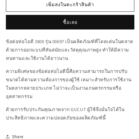
สำหรับ
สำหรับ
เพิ่มลงในตะกร้าสินค้า
00697
00697
ข้อ
ข้อ
ซื้อเลย
ต่อ
ต่อ
ท่อ
ท่อ
ข้อต่อท่อไอดี 3800 รุ่น 00697 เป็นผลิตภัณฑ์ที่โดดเด่นในตลาด
ไอ
ไอ
ด้วยการออกแบบที่ทันสมัยและวัสดุคุณภาพสูง ทำให้มีความ
ดี
ดี
ทนทานและใช้งานได้ยาวนาน
3800
3800
ความพิเศษของข้อต่อท่อไอดีนี้คือความสามารถในการปรับ
ขนาดได้ตามความต้องการของผู้ใช้ เหมาะสำหรับการใช้งาน
ในหลากหลายประเภท ไม่ว่าจะเป็นงานเกษตรกรรมหรือ
อุตสาหกรรม
ด้วยการรับประกันคุณภาพจาก GUCUT ผู้ใช้จึงมั่นใจได้ใน
ประสิทธิภาพและความปลอดภัยของผลิตภัณฑ์นี้
Share