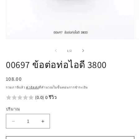
เปิด
เป
สื่อ
สื
จาก
1
/
2
1
2
ใน
ใ
00697 ข้อต่อท่อไอดี 3800
โม
โ
ดอล
ด
ราคา
108.00
ปกติ
รวมภาษีแล้ว
ค่าจัดส่ง
ที่คำนวณในขั้นตอนการชำระเงิน
(0.0) 0 รีวิว
ปริมาณ
ลด
เพิ่ม
ปริมาณ
ปริมาณ