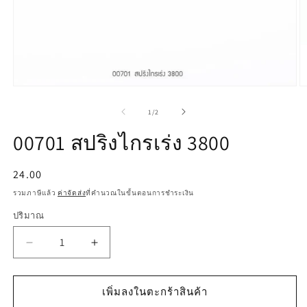
เปิด
เป
สื่อ
สื
จาก
1
/
2
1
2
ใน
ใ
00701 สปริงไกรเร่ง 3800
โม
โ
ดอล
ด
ราคา
24.00
ปกติ
รวมภาษีแล้ว
ค่าจัดส่ง
ที่คำนวณในขั้นตอนการชำระเงิน
ปริมาณ
ลด
เพิ่ม
ปริมาณ
ปริมาณ
สำหรับ
สำหรับ
เพิ่มลงในตะกร้าสินค้า