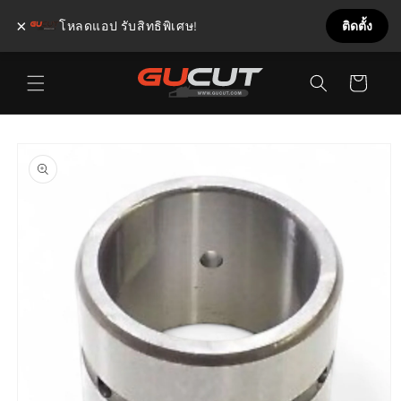
×
โหลดแอป รับสิทธิพิเศษ!
ติดตั้ง
ข้ามไป
ตะกร้า
ยัง
เนื้อหา
สินค้า
ข้ามไป
ยังข้อมูล
สินค้า