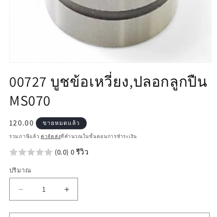
เปิด
00727 บูชข้อเหวี่ยง,ปลอกลูกปืน
สื่อ
1
MS070
ใน
โม
ดอล
ราคา
120.00
ขายหมดแล้ว
ปกติ
รวมภาษีแล้ว
ค่าจัดส่ง
ที่คำนวณในขั้นตอนการชำระเงิน
(0.0) 0 รีวิว
ปริมาณ
ลด
เพิ่ม
ปริมาณ
ปริมาณ