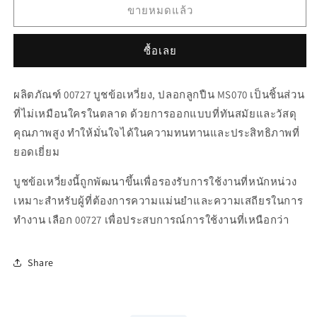
สำหรับ
สำหรับ
ขายหมดแล้ว
00727
00727
บูช
บูช
ซื้อเลย
ข้อ
ข้อ
เหวี่ยง,ปลอก
เหวี่ยง,ปลอก
ผลิตภัณฑ์ 00727 บูชข้อเหวี่ยง, ปลอกลูกปืน MS070 เป็นชิ้นส่วน
ลูกปืน
ลูกปืน
ที่ไม่เหมือนใครในตลาด ด้วยการออกแบบที่ทันสมัยและวัสดุ
MS070
MS070
คุณภาพสูง ทำให้มั่นใจได้ในความทนทานและประสิทธิภาพที่
ยอดเยี่ยม
บูชข้อเหวี่ยงนี้ถูกพัฒนาขึ้นเพื่อรองรับการใช้งานที่หนักหน่วง
เหมาะสำหรับผู้ที่ต้องการความแม่นยำและความเสถียรในการ
ทำงาน เลือก 00727 เพื่อประสบการณ์การใช้งานที่เหนือกว่า
Share