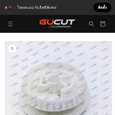
×
โหลดแอป รับสิทธิพิเศษ!
ติดตั้ง
ข้ามไป
ตะกร้า
ยัง
เนื้อหา
สินค้า
ข้ามไป
ยังข้อมูล
สินค้า