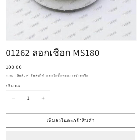
เปิด
01262 ลอกเชือก MS180
สื่อ
1
ใน
ราคา
100.00
โม
ปกติ
ดอล
รวมภาษีแล้ว
ค่าจัดส่ง
ที่คำนวณในขั้นตอนการชำระเงิน
ปริมาณ
ลด
เพิ่ม
ปริมาณ
ปริมาณ
สำหรับ
สำหรับ
เพิ่มลงในตะกร้าสินค้า
01262
01262
ลอก
ลอก