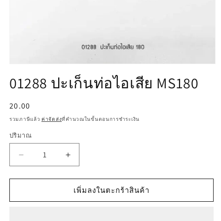
เปิด
01288 ปะเก็นท่อไอเสีย MS180
สื่อ
1
ใน
ราคา
20.00
โม
ปกติ
ดอล
รวมภาษีแล้ว
ค่าจัดส่ง
ที่คำนวณในขั้นตอนการชำระเงิน
ปริมาณ
ลด
เพิ่ม
ปริมาณ
ปริมาณ
สำหรับ
สำหรับ
เพิ่มลงในตะกร้าสินค้า
01288
01288
ปะ
ปะ