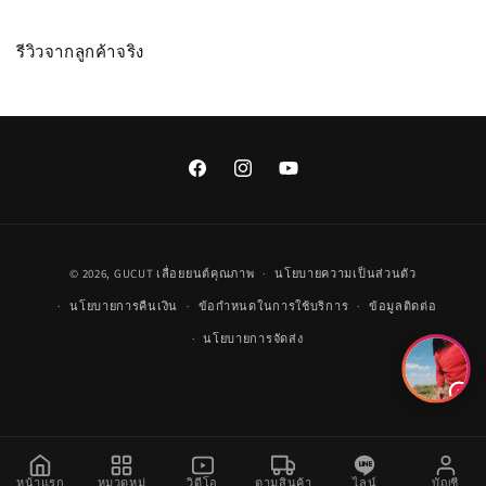
รีวิวจากลูกค้าจริง
Facebook
Instagram
YouTube
วิธี
© 2026,
GUCUT
เลื่อยยนต์คุณภาพ
นโยบายความเป็นส่วนตัว
การ
นโยบายการคืนเงิน
ข้อกำหนดในการใช้บริการ
ข้อมูลติดต่อ
ชำระ
นโยบายการจัดส่ง
เงิน
หน้าแรก
หมวดหมู่
วิดีโอ
ตามสินค้า
ไลน์
บัญชี