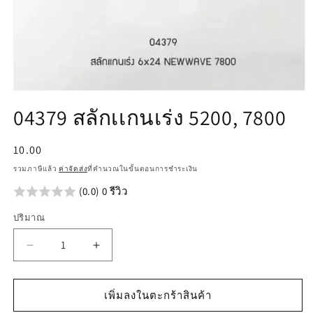
เปิด
04379 สลักเเกนเร่ง 5200, 7800
สื่อ
1
ใน
ราคา
10.00
โม
ปกติ
ดอล
รวมภาษีแล้ว
ค่าจัดส่ง
ที่คำนวณในขั้นตอนการชำระเงิน
(0.0) 0 รีวิว
ปริมาณ
ลด
เพิ่ม
ปริมาณ
ปริมาณ
สำหรับ
สำหรับ
เพิ่มลงในตะกร้าสินค้า
04379
04379