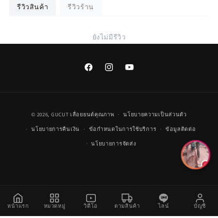
รีวิวสินค้า
รีวิวร้าน
ยังไม่มีรีวิว
Facebook
Instagram
YouTube
วิธี
© 2026,
GUCUT
เลื่อยยนต์คุณภาพ
นโยบายความเป็นส่วนตัว
การ
นโยบายการคืนเงิน
ข้อกำหนดในการใช้บริการ
ข้อมูลติดต่อ
ชำระ
นโยบายการจัดส่ง
เงิน
หน้าแรก
หมวดหมู่
วิดีโอ
ตามสินค้า
ไลน์
บัญชี