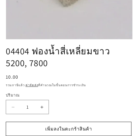
เปิด
04404 ฟองน้ำสี่เหลี่ยมขาว
สื่อ
1
5200, 7800
ใน
โม
ดอล
ราคา
10.00
ปกติ
รวมภาษีแล้ว
ค่าจัดส่ง
ที่คำนวณในขั้นตอนการชำระเงิน
ปริมาณ
ลด
เพิ่ม
ปริมาณ
ปริมาณ
สำหรับ
สำหรับ
เพิ่มลงในตะกร้าสินค้า