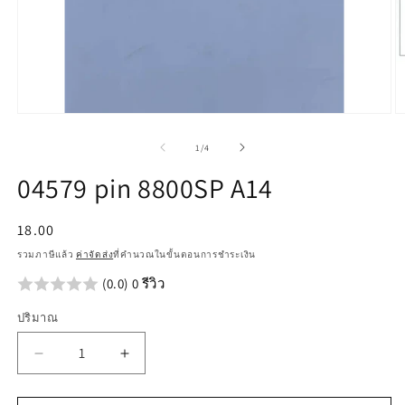
เปิด
เป
สื่อ
สื
จาก
1
/
4
1
2
ใน
ใ
04579 pin 8800SP A14
โม
โ
ดอล
ด
ราคา
18.00
ปกติ
รวมภาษีแล้ว
ค่าจัดส่ง
ที่คำนวณในขั้นตอนการชำระเงิน
(0.0) 0 รีวิว
ปริมาณ
ลด
เพิ่ม
ปริมาณ
ปริมาณ