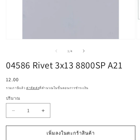
เปิด
เป
สื่อ
สื
จาก
1
/
4
1
2
ใน
ใ
04586 Rivet 3x13 8800SP A21
โม
โ
ดอล
ด
ราคา
12.00
ปกติ
รวมภาษีแล้ว
ค่าจัดส่ง
ที่คำนวณในขั้นตอนการชำระเงิน
ปริมาณ
ลด
เพิ่ม
ปริมาณ
ปริมาณ
สำหรับ
สำหรับ
เพิ่มลงในตะกร้าสินค้า