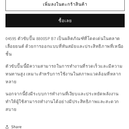
สำหรับ
สำหรับ
เพิ่มลงในตะกร้าสินค้า
04595
04595
ตัว
ตัว
ซื้อเลย
ขับ
ขับ
ปั๊ม
ปั๊ม
04595 ตัวขับปั๊ม 8800SP B7 เป็นผลิตภัณฑ์ที่โดดเด่นในตลาด
8800SP
8800SP
เลื่อยยนต์ ด้วยการออกแบบที่ทันสมัยและประสิทธิภาพที่เหนือ
B7
B7
ชั้น
ตัวขับปั๊มนี้มีความสามารถในการทำงานที่รวดเร็วและมีความ
ทนทานสูง เหมาะสำหรับการใช้งานในสภาพแวดล้อมที่หลาก
หลาย
นอกจากนี้ยังมีระบบการทำงานที่เงียบและประหยัดพลังงาน
ทำให้ผู้ใช้สามารถทำงานได้อย่างมีประสิทธิภาพและสะดวก
สบาย
Share