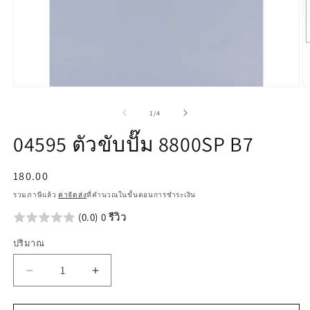
เปิด
เป
สื่อ
สื
จาก
1
/
4
1
2
ใน
ใ
04595 ตัวขับปั๊ม 8800SP B7
โม
โ
ดอล
ด
ราคา
180.00
ปกติ
รวมภาษีแล้ว
ค่าจัดส่ง
ที่คำนวณในขั้นตอนการชำระเงิน
(0.0) 0 รีวิว
ปริมาณ
ลด
เพิ่ม
ปริมาณ
ปริมาณ