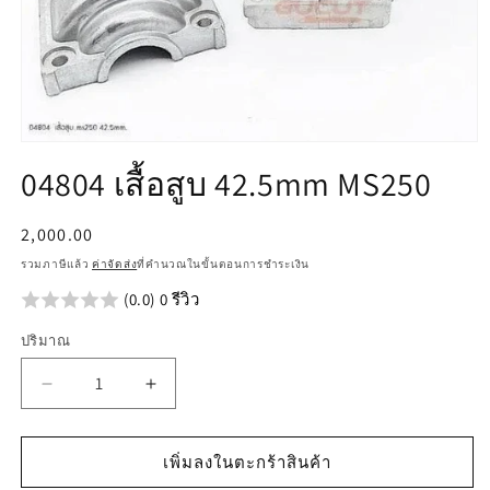
เปิด
04804 เสื้อสูบ 42.5mm MS250
สื่อ
1
ใน
ราคา
2,000.00
โม
ปกติ
ดอล
รวมภาษีแล้ว
ค่าจัดส่ง
ที่คำนวณในขั้นตอนการชำระเงิน
(0.0) 0 รีวิว
ปริมาณ
ลด
เพิ่ม
ปริมาณ
ปริมาณ
สำหรับ
สำหรับ
เพิ่มลงในตะกร้าสินค้า
04804
04804