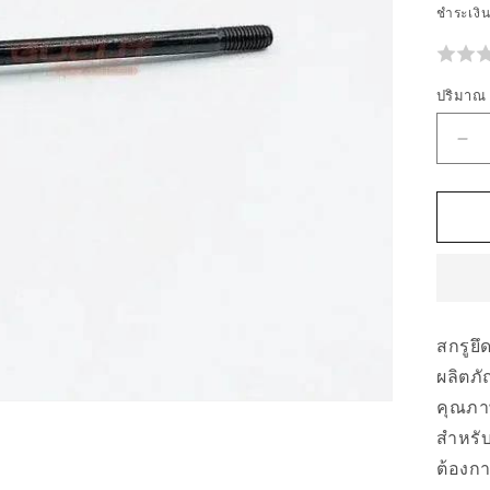
ชำระเงิ
ปริมาณ
ลด
ปร
สำห
04
สก
รู
ยึด
สกรูยึ
ท่อ
ผลิตภั
ไอ
คุณภ
เสี
สำหรับ
M5
ต้องก
MS