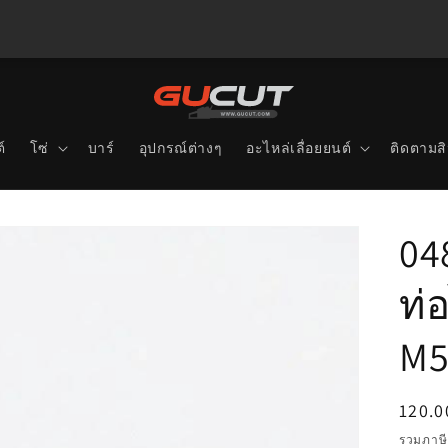
์
โซ่
บาร์
อุปกรณ์ต่างๆ
อะไหล่เลื่อยยนต์
ติดตามสิ
04
ท่
M5
ราคา
120.0
ปกติ
รวมภาษี