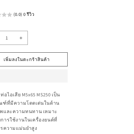
น
(0.0) 0 รีวิว
เพิ่ม
ิมาณ
ปริมาณ
รับ
สำหรับ
เพิ่มลงในตะกร้าสินค้า
841
04841
สก
รู
ยึด
ดท่อไอเสีย M5x65 MS250 เป็น
ท่อ
ณฑ์ที่มีความโดดเด่นในด้าน
ไอ
าพและความทนทาน เหมาะ
ย
เสีย
การใช้งานในเครื่องยนต์ที่
x65
M5x65
ารความแม่นยำสูง
250
MS250