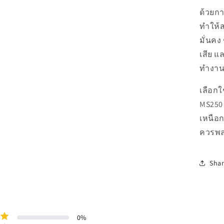
ด้วยก
ทำให้ส
มั่นคง
เสีย แ
ทำงาน
เลือกใ
MS250 
เหนือ
ควรพ
Sha
0
%