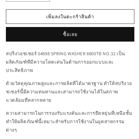
ปริมาณ
ปริมาณ
สำหรับ
สำหรับ
เพิ่มลงในตะกร้าสินค้า
04898
04898
SPRING
SPRING
ซื้อเลย
WASHER
WASHER
8800TB
8800TB
NO.32
NO.32
สปริงวอชเชอร์ 04898 SPRING WASHER 8800TB NO.32 เป็น
ผลิตภัณฑ์ที่มีความโดดเด่นในด้านการออกแบบและ
ประสิทธิภาพ
ด้วยวัสดุคุณภาพสูงและการผลิตที่ได้มาตรฐาน ทำให้สปริงวอ
ชเชอร์นี้มีความทนทานและสามารถใช้งานได้ในสภาพ
แวดล้อมที่หลากหลาย
ความสามารถในการรองรับแรงดันและการยืดหยุ่นที่เหนือชั้น
ทำให้ผลิตภัณฑ์นี้เหมาะสำหรับการใช้งานในอุตสาหกรรม
ต่างๆ