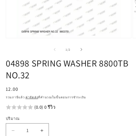
เปิด
เป
สื่อ
สื
จาก
1
/
2
1
2
ใน
ใ
04898 SPRING WASHER 8800TB
โม
โ
ดอล
ด
NO.32
ราคา
12.00
ปกติ
รวมภาษีแล้ว
ค่าจัดส่ง
ที่คำนวณในขั้นตอนการชำระเงิน
(0.0) 0 รีวิว
ปริมาณ
ลด
เพิ่ม