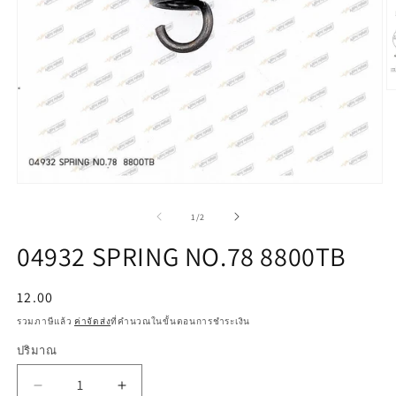
เป
สื
2
ใ
โ
ด
เปิด
สื่อ
จาก
1
/
2
1
ใน
04932 SPRING NO.78 8800TB
โม
ดอล
ราคา
12.00
ปกติ
รวมภาษีแล้ว
ค่าจัดส่ง
ที่คำนวณในขั้นตอนการชำระเงิน
ปริมาณ