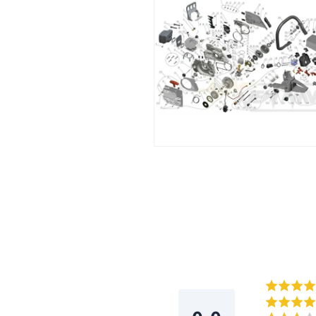
โม
ดอล
เปิด
สื่อ
2
ใน
โม
ดอล