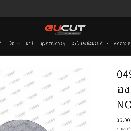
์
โซ่
บาร์
อุปกรณ์ต่างๆ
อะไหล่เลื่อยยนต์
ติดตามสิ
04
อง
NO
ราคา
36.00
ปกติ
รวมภาษี