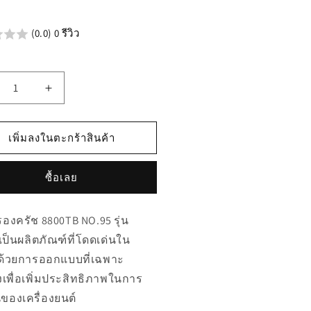
น
(0.0) 0 รีวิว
เพิ่ม
ิมาณ
ปริมาณ
รับ
สำหรับ
เพิ่มลงในตะกร้าสินค้า
945
04945
ว
แหว
ซื้อเลย
นร
ค
องค
งครัช 8800TB NO.95 รุ่น
รัช
เป็นผลิตภัณฑ์ที่โดดเด่นใน
00TB
8800TB
ด้วยการออกแบบที่เฉพาะ
.95
NO.95
เพื่อเพิ่มประสิทธิภาพในการ
ของเครื่องยนต์