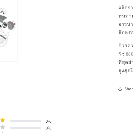
ผลิตจา
ทนทาน
ยาวนา
สึกหรอ
ด้วยค
รัช 880
ที่สุด
สูงสุด
Sha
0
%
0
%