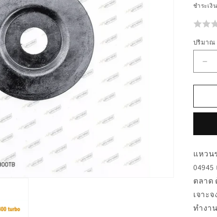
ชำระเงิ
ปริมาณ
ลด
ปร
สำห
04
แห
นร
อง
แหวนรอ
รัช
04945 
88
ตลาด 
NO
เจาะจง
ทำงาน