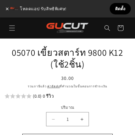
×
โหลดแอป รับสิทธิพิเศษ!
ติดตั้ง
ข้ามไป
ตะกร้า
ยัง
เนื้อหา
สินค้า
ข้ามไป
05070 เขี้ยวสตาร์ท 9800 K12
ยังข้อมูล
สินค้า
(ใช้2ชิ้น)
ราคา
30.00
ปกติ
รวมภาษีแล้ว
ค่าจัดส่ง
ที่คำนวณในขั้นตอนการชำระเงิน
(0.0) 0 รีวิว
ปริมาณ
ลด
เพิ่ม
ปริมาณ
ปริมาณ