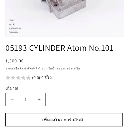
เปิด
05193 CYLINDER Atom No.101
สื่อ
1
ใน
ราคา
1,300.00
โม
ปกติ
ดอล
รวมภาษีแล้ว
ค่าจัดส่ง
ที่คำนวณในขั้นตอนการชำระเงิน
(0.0) 0 รีวิว
ปริมาณ
ลด
เพิ่ม
ปริมาณ
ปริมาณ
สำหรับ
สำหรับ
เพิ่มลงในตะกร้าสินค้า
05193
05193