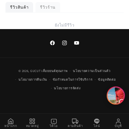
รีวิวสินค้า
รีวิวร้าน
ยังไม่มีรีวิว
Facebook
Instagram
YouTube
วิธี
© 2026,
GUCUT
เลื่อยยนต์คุณภาพ
นโยบายความเป็นส่วนตัว
การ
นโยบายการคืนเงิน
ข้อกำหนดในการใช้บริการ
ข้อมูลติดต่อ
ชำระ
นโยบายการจัดส่ง
เงิน
หน้าแรก
หมวดหมู่
วิดีโอ
ตามสินค้า
ไลน์
บัญชี