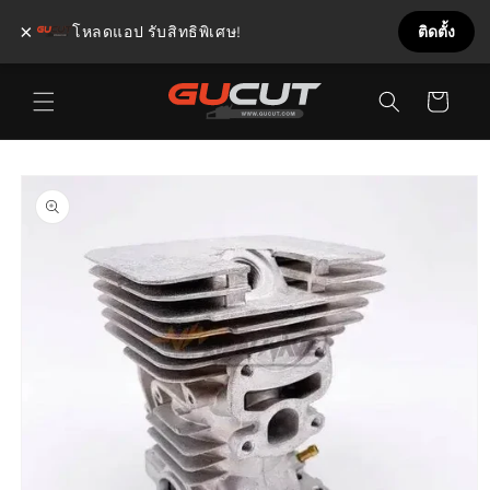
×
โหลดแอป รับสิทธิพิเศษ!
ติดตั้ง
ข้ามไป
ตะกร้า
ยัง
เนื้อหา
สินค้า
ข้ามไป
ยังข้อมูล
สินค้า