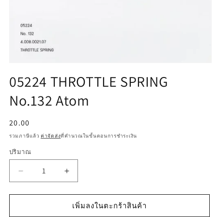
เปิด
05224 THROTTLE SPRING
สื่อ
1
No.132 Atom
ใน
โม
ดอล
ราคา
20.00
ปกติ
รวมภาษีแล้ว
ค่าจัดส่ง
ที่คำนวณในขั้นตอนการชำระเงิน
ปริมาณ
ลด
เพิ่ม
ปริมาณ
ปริมาณ
สำหรับ
สำหรับ
เพิ่มลงในตะกร้าสินค้า