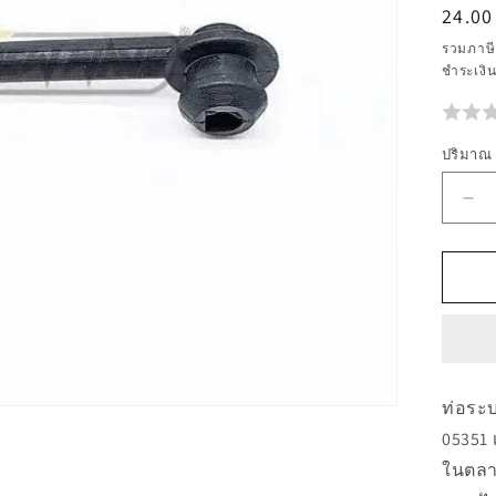
ราคา
24.00
ปกติ
รวมภาษี
ชำระเงิ
ปริมาณ
ลด
ปร
สำห
05
BR
PI
MIN
ON
ท่อระบ
No
05351 
ในตลา