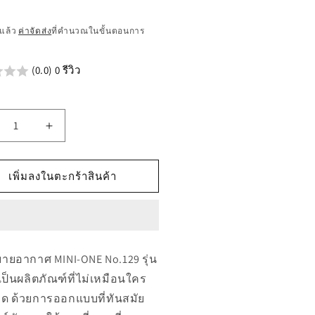
แล้ว
ค่าจัดส่ง
ที่คำนวณในขั้นตอนการ
น
(0.0) 0 รีวิว
เพิ่ม
ิมาณ
ปริมาณ
รับ
สำหรับ
เพิ่มลงในตะกร้าสินค้า
351
05351
EATHER
BREATHER
PE
PIPE
I-
MINI-
E
ONE
ายอากาศ MINI-ONE No.129 รุ่น
.129
No.129
เป็นผลิตภัณฑ์ที่ไม่เหมือนใคร
ด ด้วยการออกแบบที่ทันสมัย