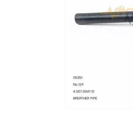
เปิด
สื่อ
1
ใน