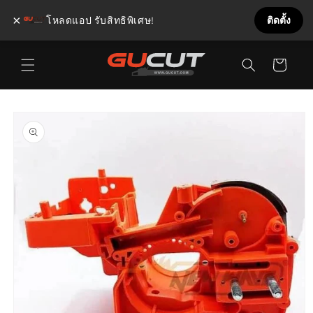
×
โหลดแอป รับสิทธิพิเศษ!
ติดตั้ง
ข้ามไป
ตะกร้า
ยัง
เนื้อหา
สินค้า
ข้ามไป
ยังข้อมูล
สินค้า