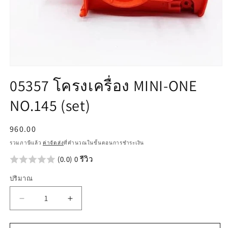
เปิด
05357 โครงเครื่อง MINI-ONE
สื่อ
1
NO.145 (set)
ใน
โม
ดอล
ราคา
960.00
ปกติ
รวมภาษีแล้ว
ค่าจัดส่ง
ที่คำนวณในขั้นตอนการชำระเงิน
(0.0) 0 รีวิว
ปริมาณ
ลด
เพิ่ม
ปริมาณ
ปริมาณ