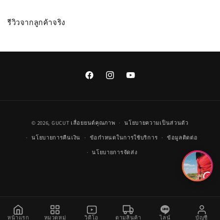
รีวิวจากลูกค้าจริง
Facebook
Instagram
YouTube
วิธี
© 2026,
GUCUT
เลื่อยยนต์คุณภาพ
นโยบายความเป็นส่วนตัว
การ
นโยบายการคืนเงิน
ข้อกำหนดในการใช้บริการ
ข้อมูลติดต่อ
ชำระ
นโยบายการจัดส่ง
เงิน
หน้าแรก
หมวดหมู่
วิดีโอ
ตามสินค้า
ไลน์
บัญชี