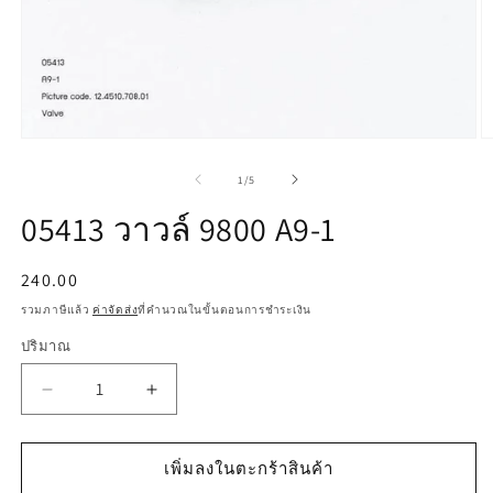
เปิด
เป
สื่อ
สื
จาก
1
/
5
1
2
ใน
ใ
05413 วาวล์ 9800 A9-1
โม
โ
ดอล
ด
ราคา
240.00
ปกติ
รวมภาษีแล้ว
ค่าจัดส่ง
ที่คำนวณในขั้นตอนการชำระเงิน
ปริมาณ
ลด
เพิ่ม
ปริมาณ
ปริมาณ
สำหรับ
สำหรับ
เพิ่มลงในตะกร้าสินค้า