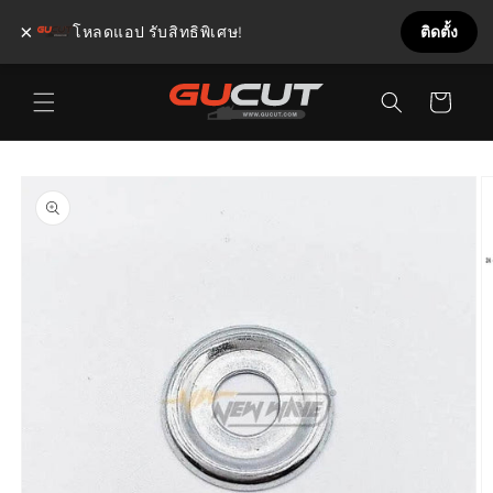
×
โหลดแอป รับสิทธิพิเศษ!
ติดตั้ง
ข้ามไป
ตะกร้า
ยัง
เนื้อหา
สินค้า
ข้ามไป
ยังข้อมูล
สินค้า