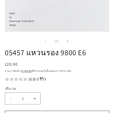
เปิด
เป
สื่อ
สื
จาก
1
/
5
1
2
ใน
ใ
05457 แหวนรอง 9800 E6
โม
โ
ดอล
ด
ราคา
120.00
ปกติ
รวมภาษีแล้ว
ค่าจัดส่ง
ที่คำนวณในขั้นตอนการชำระเงิน
(0.0) 0 รีวิว
ปริมาณ
ลด
เพิ่ม
ปริมาณ
ปริมาณ