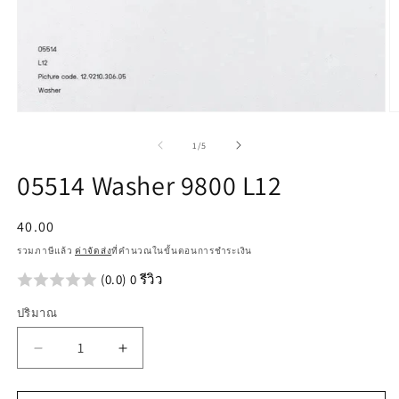
เปิด
เป
สื่อ
สื
จาก
1
/
5
1
2
ใน
ใ
05514 Washer 9800 L12
โม
โ
ดอล
ด
ราคา
40.00
ปกติ
รวมภาษีแล้ว
ค่าจัดส่ง
ที่คำนวณในขั้นตอนการชำระเงิน
(0.0) 0 รีวิว
ปริมาณ
ลด
เพิ่ม
ปริมาณ
ปริมาณ