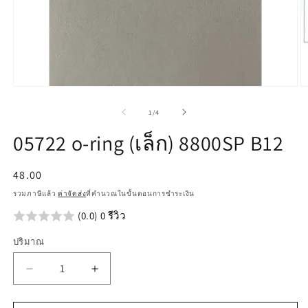
เปิด
เป
สื่อ
สื
จาก
1
/
4
1
2
ใน
ใ
05722 o-ring (เล็ก) 8800SP B12
โม
โ
ดอล
ด
ราคา
48.00
ปกติ
รวมภาษีแล้ว
ค่าจัดส่ง
ที่คำนวณในขั้นตอนการชำระเงิน
(0.0) 0 รีวิว
ปริมาณ
ลด
เพิ่ม
ปริมาณ
ปริมาณ