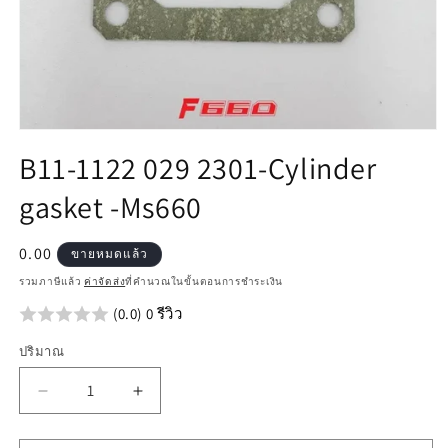
เปิด
B11-1122 029 2301-Cylinder
สื่อ
1
gasket -Ms660
ใน
โม
ดอล
ราคา
0.00
ขายหมดแล้ว
ปกติ
รวมภาษีแล้ว
ค่าจัดส่ง
ที่คำนวณในขั้นตอนการชำระเงิน
(0.0) 0 รีวิว
ปริมาณ
ลด
เพิ่ม
ปริมาณ
ปริมาณ