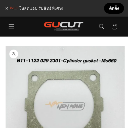
×
โหลดแอป รับสิทธิพิเศษ!
ติดตั้ง
ข้ามไป
ตะกร้า
ยัง
เนื้อหา
สินค้า
ข้ามไป
ยังข้อมูล
สินค้า