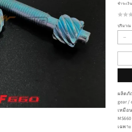
ชำระเงิ
ปริมาณ
ลด
ปร
สำห
B1
11
00
10
Sp
ผลิตภั
gea
gear /
/
cha
เหมือน
-
MS660
Ms
เฉพาะ