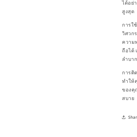
ได้อย่
สูงสุด
การใช
วิศวกร
ความท
ถือได
ลำบา
การติด
ทำให้
ของคุ
สบาย
Sha